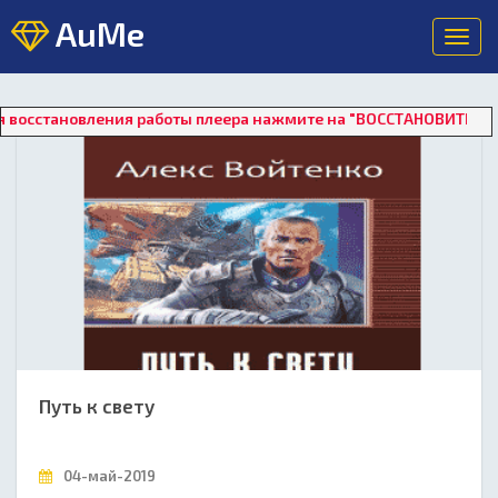
AuMe
Toggl
navig
сстановления работы плеера нажмите на "ВОССТАНОВИТЬ ССЫЛКИ
Путь к свету
04-май-2019