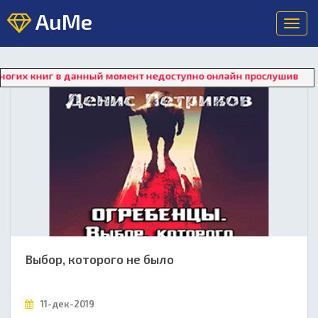
AuMe
Toggl
navig
ниг в данный момент недоступно онлайн прослушивание. Для в
Выбор, которого не было
11-дек-2019