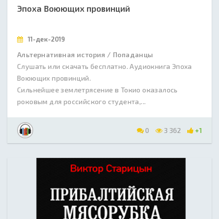
Эпоха Воюющих провинций
11-дек-2019
Альтернативная история / Попаданцы
Слушать или скачать бесплатно. Аудиокнига Эпоха
Воюющих провинций.
Сильнейшее землетрясение в Токио оказалось
роковым для российского студента,...
0
3 362
+1