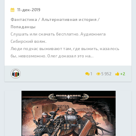
11-дек-2019
Фантастика / Альтернативная история /
Попаданцы
Слушать или скачать бесплатно. Аудиокнига
Сибирский вояж.
Люди подчас выживают там, где выжить, казалось
бы, невозможно. Олег доказал это на...
1
5 952
+2