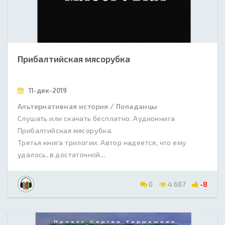
Прибалтийская мясорубка
11-дек-2019
Альтернативная история / Попаданцы
Слушать или скачать бесплатно. Аудиокнига
Прибалтийская мясорубка.
Третья книга трилогии. Автор надеется, что ему
удалось, в достаточной...
0
4 687
-8