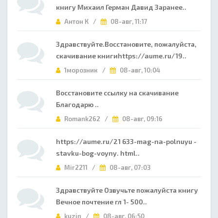
книгу Михаил Герман Давид Заранее..
Антон К /
08-авг, 11:17
Здравствуйте.Восстановите, пожалуйста,
скачивание книгиhttps://aume.ru/19..
1морозник /
08-авг, 10:04
Восстановите ссылку на скачивание
Благодарю ..
Romank262 /
08-авг, 09:16
https://aume.ru/21 633-mag-na-polnuyu -
stavku-bog-voyny. html..
Mir2211 /
08-авг, 07:03
Здравствуйте Озвучьте пожалуйста книгу
Вечное почтение гл 1- 500..
kuzin /
08-авг, 06:50