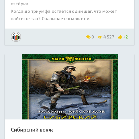
пятёрка.
Когда до триумфа остаётся один шаг, что может
пойти не так? Оказывается может и...
0
4 527
+2
Сибирский вояж