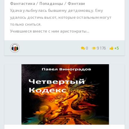
Фантастика / Попаданцы / Фэнтэзи
Удача улыбнулась бывшему детдомовцу. Ему
удалось достичь высот, которые остальным могут
только сниться.
Учившиеся вместе с ним аристократы...
0
9 176
+5