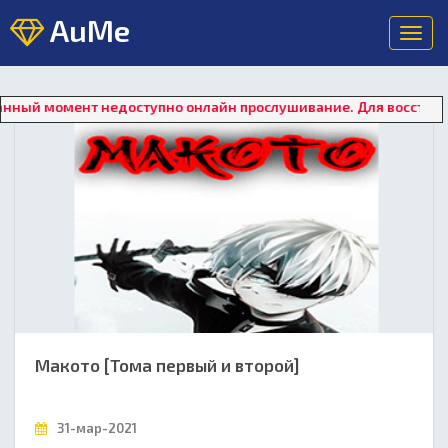
AuMe
Toggl
navig
 момент недоступно онлайн прослушивание. Для восстановлени
Макото [Тома первый и второй]
31-мар-2021