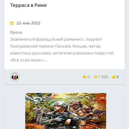
Терраса в Риме
22-янв-2022
Проза
Знаменитый французский романист, лауреат
Гонкуровской премии Паскаль Киньяр, автор
известных русскому читателю романов и повестей
«Все утра мира»,...
0
1 369
0