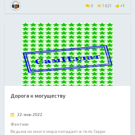
0
1 621
+1
Дорога к могуществу
22-янв-2022
Фэнтэзи
Ведьма из иного мира попадает в тело Гарри