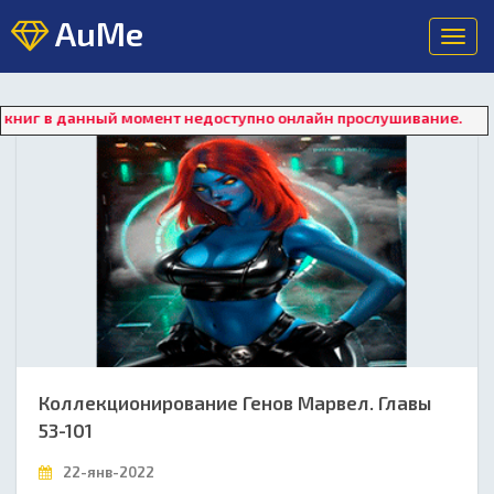
AuMe
Toggl
navig
в данный момент недоступно онлайн прослушивание. Для восст
Коллекционирование Генов Марвел. Главы
53-101
22-янв-2022