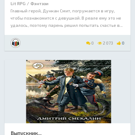
Lit RPG / Фэнтэзи
Главный герой, Дункан Смит, погружается в игру,
чтобы познакомится с девушкой. В реале ему это не
удалось, поэтому парень решил попытать счастье в...
0
2 073
0
Выпускник...