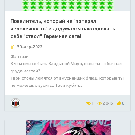
Повелитель, который не "потерял
человечность" и додумался наколдовать
себе "ствол". Гаремная сага!
30-апр-2022
Фэнтэзи
В чём смысл быть Владыкой Мира, если ты - обычная
груда костей?
Твои столы ломятся от вкуснейших блюд, которые ты
не можешь вкусить.. Твои кубки...
1
2 845
0