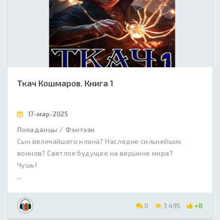
Ткач Кошмаров. Книга 1
17-мар-2025
Попаданцы / Фэнтэзи
Сын величайшего клана? Наследие сильнейших
воинов? Светлое будущее на вершине мира?
Чушь!
...
0
3 495
+8