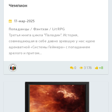
Чемпион
17-мар-2025
Попаданцы / Фэнтэзи / Lit RPG
Третья книга цикла "Паладин". История,
совмещающая в себе давно зревшую у нас идею
адекватной «Системы Геймера» с попаданием
зрелого и притом...
0
3 176
+8