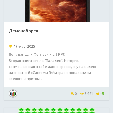
Демоноборец
17-мар-2025
Попаданцы / Фэнтэзи / Lit RPG
Вторая книга цикла "Паладин". История,
совмещающая в себе давно зревшую у нас идею
адекватной «Системы Геймера» с попаданием
зрелого и притом...
0
3 621
+5