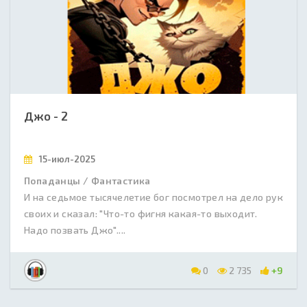
Джо - 2
15-июл-2025
Попаданцы / Фантастика
И на седьмое тысячелетие бог посмотрел на дело рук
своих и сказал: "Что-то фигня какая-то выходит.
Надо позвать Джо"....
0
2 735
+9