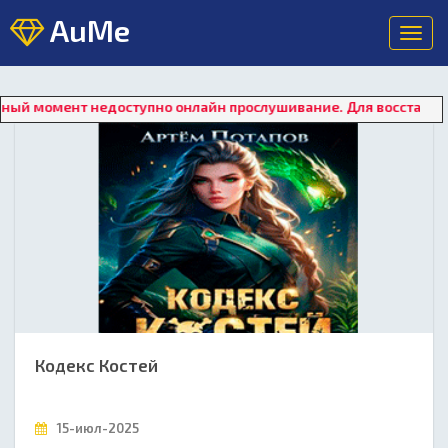
AuMe
Toggl
navig
т недоступно онлайн прослушивание. Для восстановления рабо
Кодекс Костей
15-июл-2025