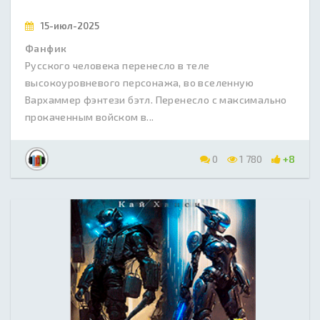
15-июл-2025
Фанфик
Русского человека перенесло в теле
высокоуровневого персонажа, во вселенную
Вархаммер фэнтези бэтл. Перенесло с максимально
прокаченным войском в...
0
1 780
+8