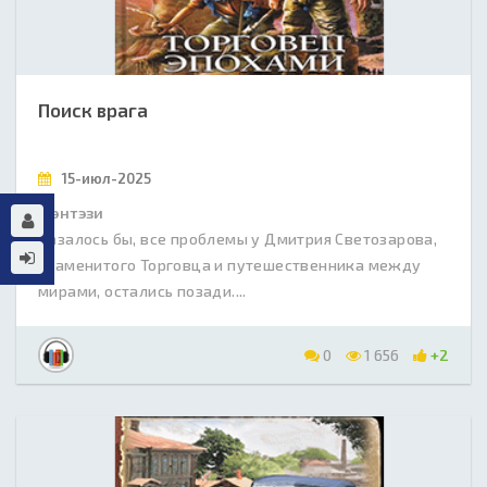
Поиск врага
15-июл-2025
Фэнтэзи
Казалось бы, все проблемы у Дмитрия Светозарова,
знаменитого Торговца и путешественника между
мирами, остались позади....
0
1 656
+2