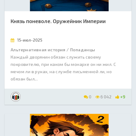
Князь поневоле. Оружейник Империи
15-июл-2025
Альтернативная история / Попаданцы
Каждый дворянин обязан служить своему
покровителю, при каком бы монархе он ни жил. С
мечом ли в руках, на службе письменной ли, но
обязан был...
0
6 042
+9