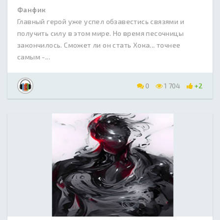
Фанфик
Главный герой уже успел обзавестись связями и
получить силу в этом мире. Но время песочницы
закончилось. Сможет ли он стать Хока... точнее
самым -...
0
1 704
+2