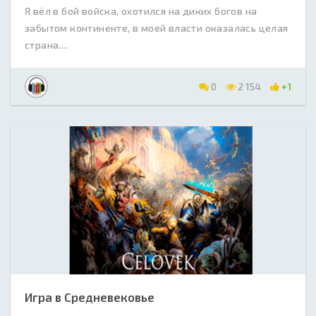
Я вёл в бой войска, охотился на диких богов на
забытом континенте, в моей власти оказалась целая
страна....
0
2 154
+1
Игра в Средневековье