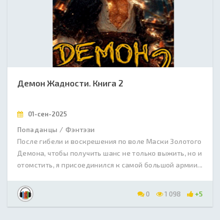
Демон Жадности. Книга 2
01-сен-2025
Попаданцы / Фэнтэзи
После гибели и воскрешения по воле Маски Золотого
Демона, чтобы получить шанс не только выжить, но и
отомстить, я присоединился к самой большой армии...
0
1 098
+5