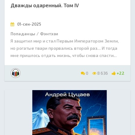
Дважды одаренный. Том IV
01-сен-2025
Попаданцы / Фэнтэзи
Я защитил мир и стал Первым Императором Земли,
но рогатые твари прорвались второй раз… И тогда
мне пришлось отдать жизнь, чтобы снова спасти...
0
8 636
+22