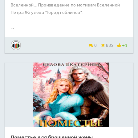
Вселенной… Произведение по мотивам Вселенной
Петра Жгулёва "Город гоблинов".
...
0
835
+4
Поместье для брошенной жены