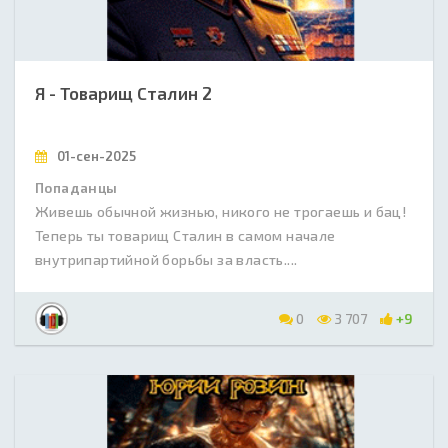
Я - Товарищ Сталин 2
01-сен-2025
Попаданцы
Живешь обычной жизнью, никого не трогаешь и бац!
Теперь ты товарищ Сталин в самом начале
внутрипартийной борьбы за власть....
0
3 707
+9