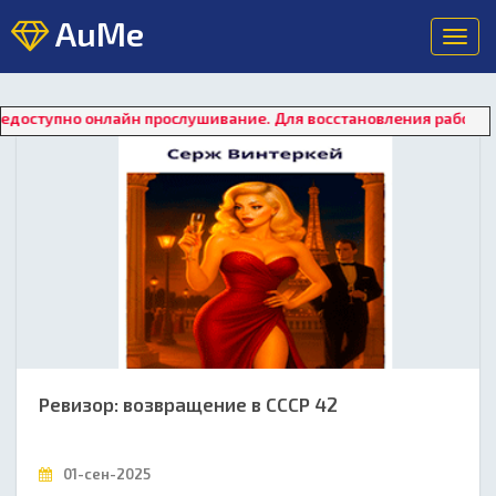
AuMe
Toggl
navig
онлайн прослушивание. Для восстановления работы плеера нажм
Ревизор: возвращение в СССР 42
01-сен-2025