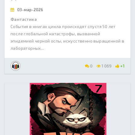
03-мар-2026
Фантастика
События в книгах цикла происходят спустя 50 лет
после глобальной катастрофы, вызванной
эпидемией черной оспы, искусственно выращенной в
лабораторных...
0
1 069
+1