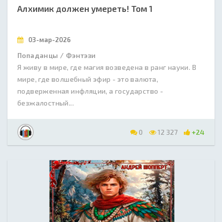
Алхимик должен умереть! Том 1
03-мар-2026
Попаданцы / Фэнтэзи
Я живу в мире, где магия возведена в ранг науки. В
мире, где волшебный эфир - это валюта,
подверженная инфляции, а государство -
безжалостный...
0
12 327
+24