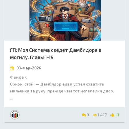
ГП: Моя Система сведет Дамблдора в
могилу. Главы 1-19
03-мар-2026
Фанфик
Орион, стой! — Дамблдор едва успел схватить
мальчика за руку, прежде чем тот испепелил двор.
...
0
1 417
+1