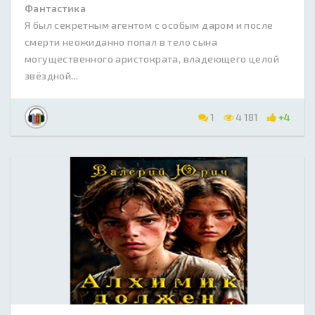
Фантастика
Я был секретным агентом с особым даром и после
смерти неожиданно попал в тело сына
могущественного аристократа, владеющего целой
звёздной...
1
4 181
+4