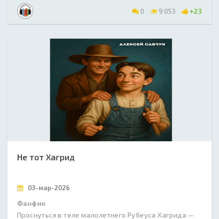
0
9 053
+23
Не тот Хагрид
03-мар-2026
Фанфик
Проснуться в теле малолетнего Рубеуса Хагрида —