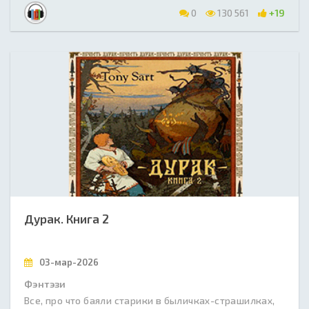
0
130 561
+19
Дурак. Книга 2
03-мар-2026
Фэнтэзи
Все, про что баяли старики в быличках-страшилках,