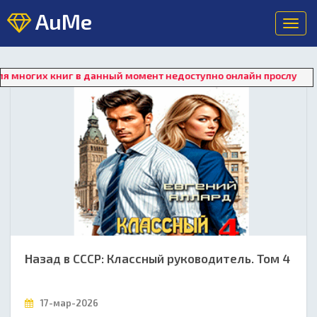
AuMe
Toggl
navig
книг в данный момент недоступно онлайн прослушивание. Для 
Назад в СССР: Классный руководитель. Том 4
17-мар-2026