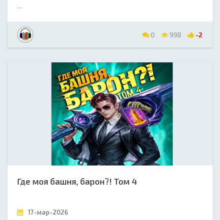
...
0
998
-2
Где моя башня, барон?! Том 4
17-мар-2026