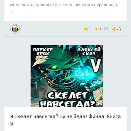
мир постапокалипсиса, в тело женского персонажа.
...
1
1 127
-6
Я Скелет навсегда? Ну не беда! Финал. Книга
V