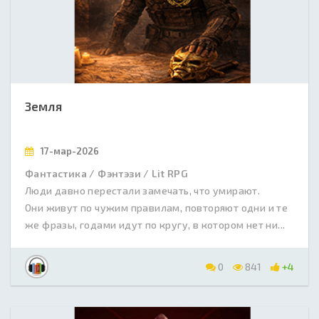
Земля
17-мар-2026
Фантастика / Фэнтэзи / Lit RPG
Люди давно перестали замечать, что умирают.
Они живут по чужим правилам, повторяют одни и те
же фразы, годами идут по кругу, в котором нет ни...
0
841
+4