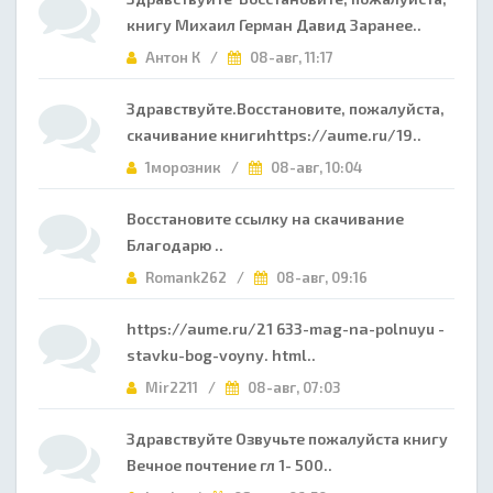
книгу Михаил Герман Давид Заранее..
Антон К /
08-авг, 11:17
Здравствуйте.Восстановите, пожалуйста,
скачивание книгиhttps://aume.ru/19..
1морозник /
08-авг, 10:04
Восстановите ссылку на скачивание
Благодарю ..
Romank262 /
08-авг, 09:16
https://aume.ru/21 633-mag-na-polnuyu -
stavku-bog-voyny. html..
Mir2211 /
08-авг, 07:03
Здравствуйте Озвучьте пожалуйста книгу
Вечное почтение гл 1- 500..