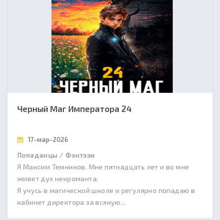
Черный Маг Императора 24
17-мар-2026
Попаданцы / Фэнтэзи
Я Максим Темников. Мне пятнадцать лет и во мне
живет дух некроманта.
Я учусь в магической школе и регулярно попадаю в
кабинет директора за всякую...