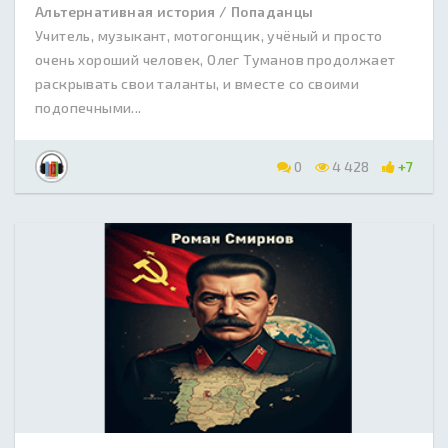
Альтернативная история / Попаданцы
Учитель, музыкант, мотогонщик, учёный и просто
очень хороший человек, Олег Туманов продолжает
раскрывать свои таланты, и вместе со своими
подопечными...
0
4 428
+7