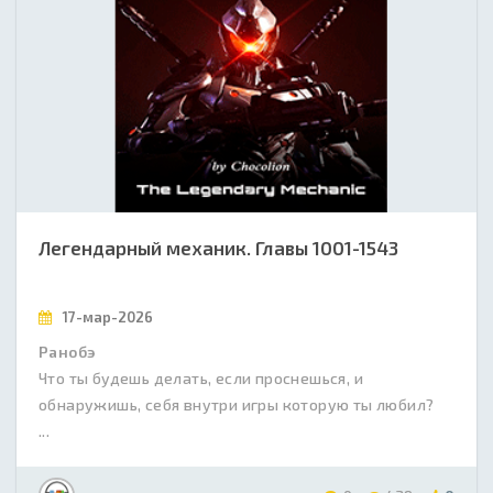
Легендарный механик. Главы 1001-1543
17-мар-2026
Ранобэ
Что ты будешь делать, если проснешься, и
обнаружишь, себя внутри игры которую ты любил?
...