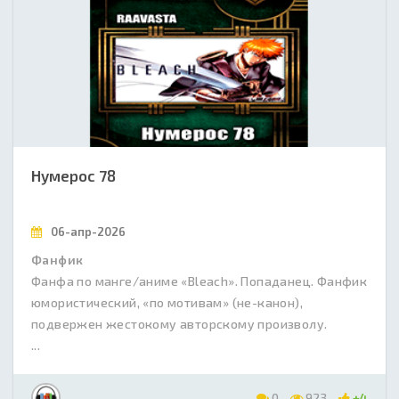
Нумерос 78
06-апр-2026
Фанфик
Фанфа по манге/аниме «Bleach». Попаданец. Фанфик
юмористический, «по мотивам» (не-канон),
подвержен жестокому авторскому произволу.
...
0
923
+4