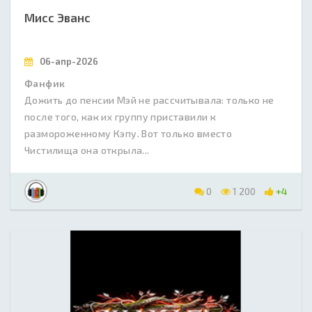
Мисс Эванс
06-апр-2026
Фанфик
Дожить до пенсии Мэй не рассчитывала: только не
после того, как их группу приставили к
размороженному Кэпу. Вот только вместо
Чистилища она открыла...
0
1 200
+4