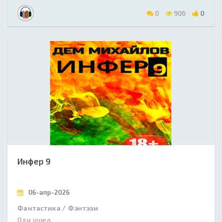
0
906
0
Инфер 9
06-апр-2026
Фантастика / Фэнтэзи
Оди ушел.