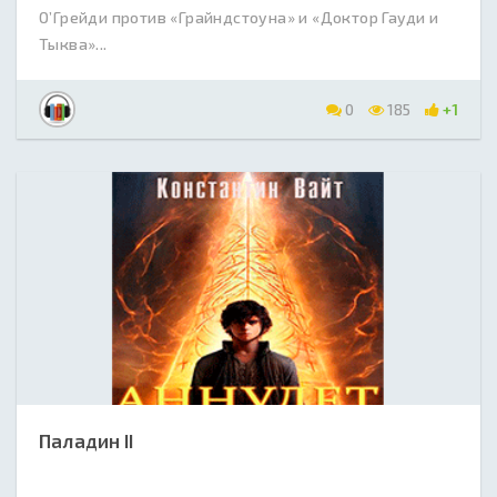
О’Грейди против «Грайндстоуна» и «Доктор Гауди и
Тыква»...
0
185
+1
Паладин II