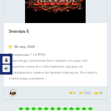
Знахарь 6
06-апр-2026
Попаданцы / Lit RPG
Александр Самойлов был гением сосудистой
хирургии, пока его собственное сердце не
остановилось прямо во время операции. Но смерть
стала лишь началом....
0
1 922
+9