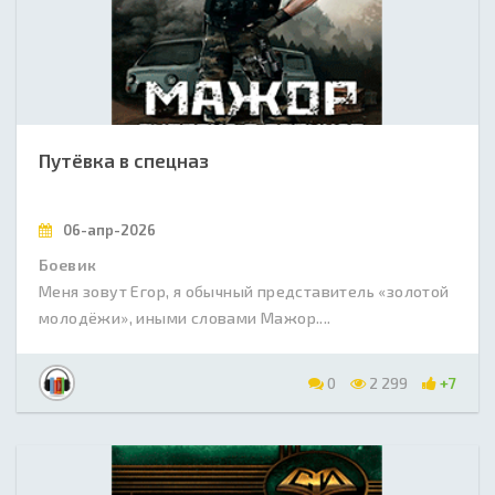
Путёвка в спецназ
06-апр-2026
Боевик
Меня зовут Егор, я обычный представитель «золотой
молодёжи», иными словами Мажор....
0
2 299
+7