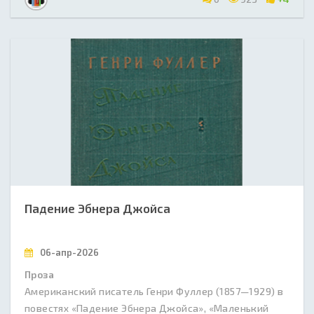
Падение Эбнера Джойса
06-апр-2026
Проза
Американский писатель Генри Фуллер (1857—1929) в
повестях «Падение Эбнера Джойса», «Маленький