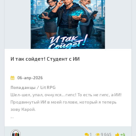
И так сойдет! Студент с ИИ
06-апр-2026
Попаданцы / Lit RPG
Шел-шел, упал, очнулся... гипс! То есть не гипс, а ИИ!
Продвинутый ИИ в моей голове, который я теперь
зову Карой.
...
1
9 645
+4