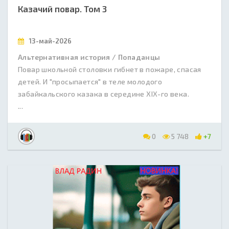
Казачий повар. Том 3
13-май-2026
Альтернативная история / Попаданцы
Повар школьной столовки гибнет в пожаре, спасая
детей. И "просыпается" в теле молодого
забайкальского казака в середине XIX-го века.
...
0
5 748
+7