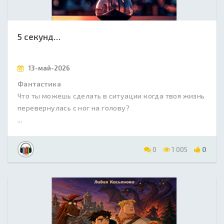
5 секунд…
13-май-2026
Фантастика
Что ты можешь сделать в ситуации когда твоя жизнь
перевернулась с ног на голову?
...
0
1 005
0