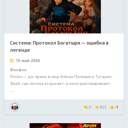
Система: Протокол Богатыря — ошибка в
легенде
13-май-2026
Фанфик
Попал — да, прямо в мир Алёша Попович и Тугарин
Змей, где логика отдыхает, а кони разговаривают.
...
0
853
-1