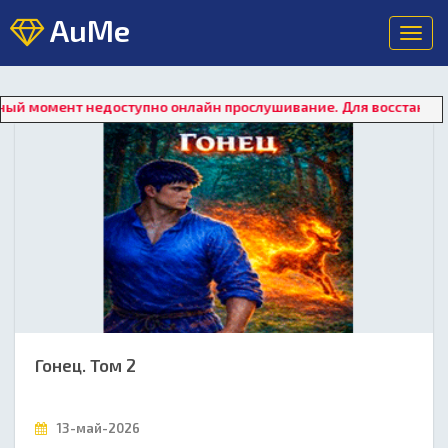
AuMe
Toggl
navig
ент недоступно онлайн прослушивание. Для восстановления ра
Гонец. Том 2
13-май-2026