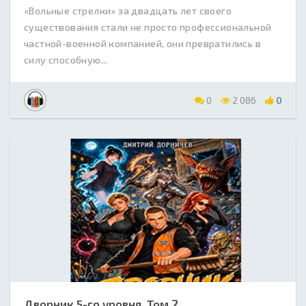
«Вольные стрелки» за двадцать лет своего
существования стали не просто профессиональной
частной-военной компанией, они превратились в
силу способную...
0
2 086
0
Дворник 5-го уровня. Том 2