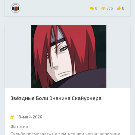
0
776
0
Звёздные Боли Энакина Скайуокера
13-май-2026
Фанфик
Судьба посмеялась на тем, кто при жизни возомнил