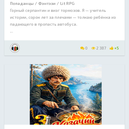
Попаданцы / Фэнтэзи / Lit RPG
Горный серпантин и визг тормозов. Я — учитель
истории, сорок лет за плечами — толкаю ребёнка из
падающего в пропасть автобуса.
...
0
2 387
+5