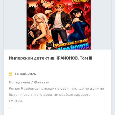
Имперский детектив КРАЙОНОВ. Том III
13-май-2026
Попаданцы / Фэнтэзи
Роман Крайонов приходит в себя там, где не должно
быть ни его, ни его дела, ни вообще здравого
смысла.
...