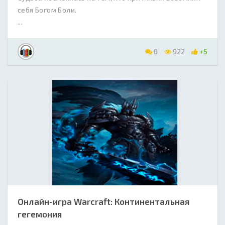
себя Богом Боли.
...
0
922
+5
Онлайн-игра Warcraft: Континентальная
гегемония