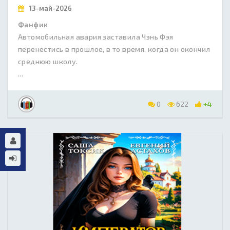
13-май-2026
Фанфик
Автомобильная авария заставила Чэнь Фэя
перенестись в прошлое, в то время, когда он окончил
среднюю школу.
...
0
622
+4