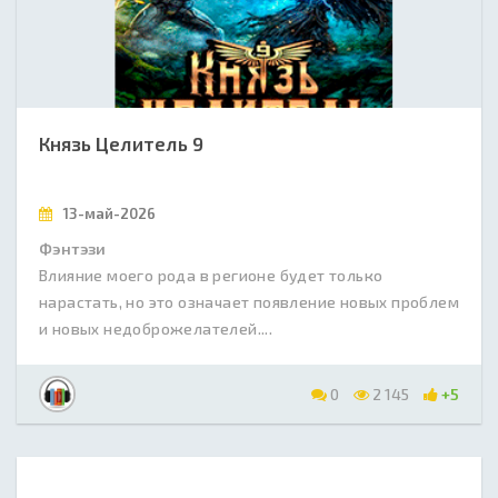
Князь Целитель 9
13-май-2026
Фэнтэзи
Влияние моего рода в регионе будет только
нарастать, но это означает появление новых проблем
и новых недоброжелателей....
0
2 145
+5