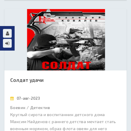
Солдат удачи
07-авг-2023
Боевик / Детектив
Круглый сирота и воспитанник детского дома
Максим Найденов с раннего детства мечтает стать
военным моряком, образ флота овеян для него