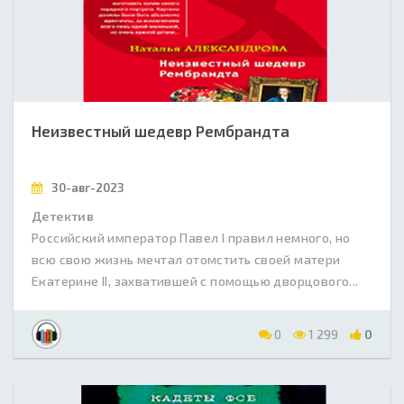
Неизвестный шедевр Рембрандта
30-авг-2023
Детектив
Российский император Павел I правил немного, но
всю свою жизнь мечтал отомстить своей матери
Екатерине II, захватившей с помощью дворцового...
0
1 299
0