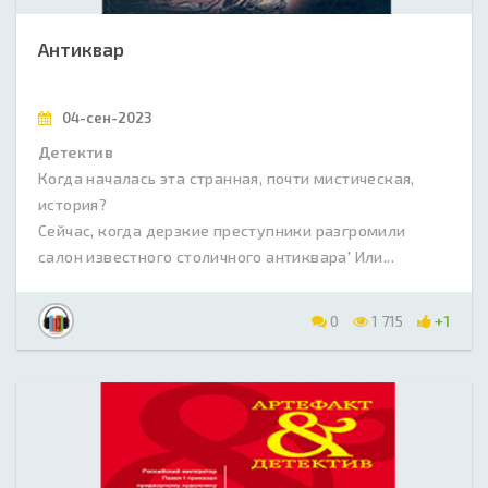
Антиквар
04-сен-2023
Детектив
Когда началась эта странная, почти мистическая,
история?
Сейчас, когда дерзкие преступники разгромили
салон известного столичного антиквара' Или...
0
1 715
+1