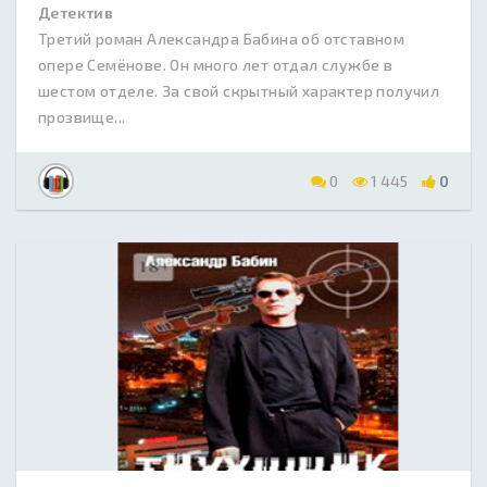
Детектив
Третий роман Александра Бабина об отставном
опере Семёнове. Он много лет отдал службе в
шестом отделе. За свой скрытный характер получил
прозвище...
0
1 445
0