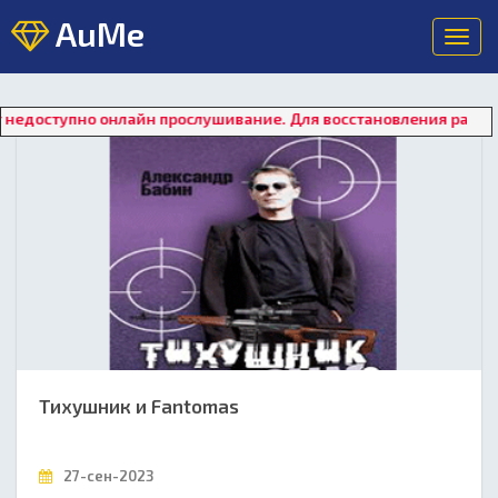
AuMe
Toggl
navig
онлайн прослушивание. Для восстановления работы плеера наж
Тихушник и Fantomas
27-сен-2023