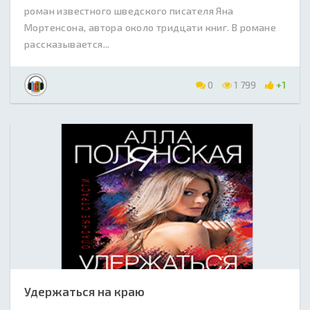
роман известного шведского писателя Яна
Мортенсона, автора около тридцати книг. В романе
рассказывается...
0
1 799
+1
Удержаться на краю