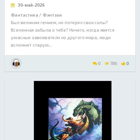
30-май-2026
Фантастика / Фэнтэзи
Был великим гением, но потерял свои силы?
Вселенная забыла о тебе? Ничего, когда явятся
ужасные завоеватели из другого мира, люди
вспомнят старую...
0
786
0