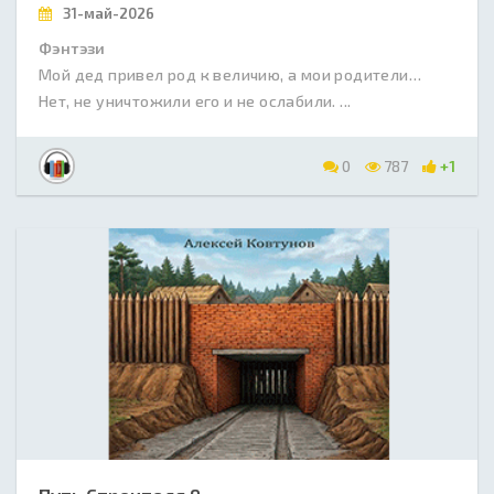
31-май-2026
Фэнтэзи
Мой дед привел род к величию, а мои родители…
Нет, не уничтожили его и не ослабили. ...
0
787
+1