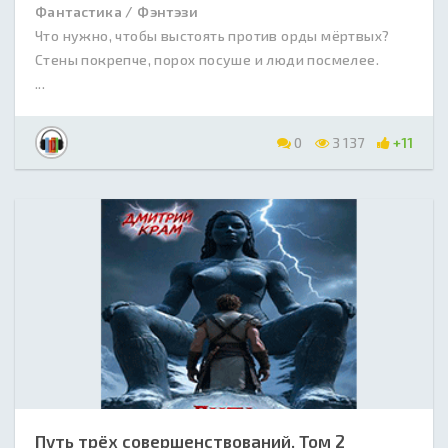
Фантастика / Фэнтэзи
Что нужно, чтобы выстоять против орды мёртвых?
Стены покрепче, порох посуше и люди посмелее.
...
0
3 137
+11
Путь трёх совершенствований. Том 2