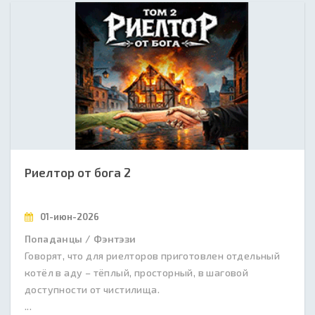
Риелтор от бога 2
01-июн-2026
Попаданцы / Фэнтэзи
Говорят, что для риелторов приготовлен отдельный
котёл в аду – тёплый, просторный, в шаговой
доступности от чистилища.
...