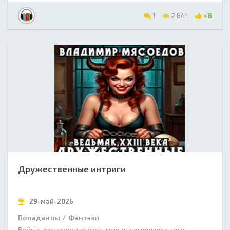
1
2 841
+8
Дружественные интриги
29-май-2026
Попаданцы / Фэнтэзи
Война, охватившая весь мир и завершившаяся