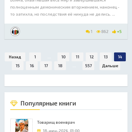
полноценным демоническим вторжением, наконец-
то затихла, но последствия её никуда не делись. ...
1
862
+5
Назад
1
...
10
11
12
13
14
15
16
17
18
...
557
Дальше
Популярные книги
Товарищ военврач
18-июн-2026, 01:00