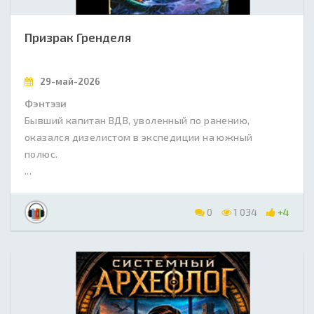
Призрак Гренделя
29-май-2026
Фэнтэзи
Бывший капитан ВДВ, уволенный по ранению,
оказался дизелистом в экспедиции на южный
полюс.
...
0
1 034
+4