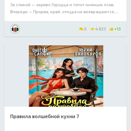
За спиной — зарево Городца и топот княжьих псов.
Впереди — Прорва, край, откуда не возвращаются....
0
4 823
+13
Правила волшебной кухни 7