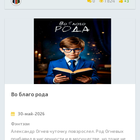
0
1 824
+3
Во благо рода
30-май-2026
Фэнтэзи
Александр Огнев чуточку повзрослел. Род Огневых
прибавил в численности и в могуществе, но тоже не