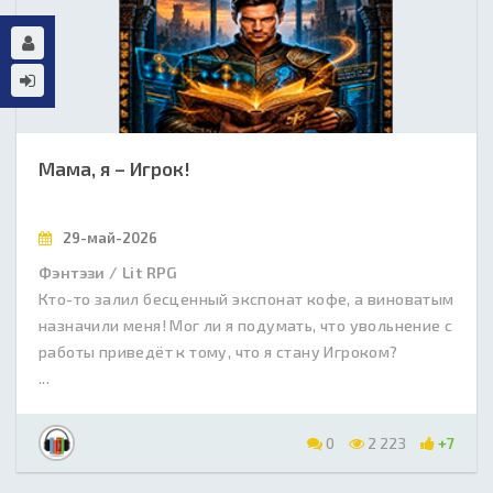
Мама, я – Игрок!
29-май-2026
Фэнтэзи / Lit RPG
Кто-то залил бесценный экспонат кофе, а виноватым
назначили меня! Мог ли я подумать, что увольнение с
работы приведёт к тому, что я стану Игроком?
...
0
2 223
+7