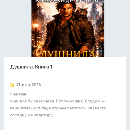
Душнила. Книга 1
21-июн-2026
Фэнтэзи
Сначала была монета. Потом кошка. Следом —
черноглазые типы, которые пытались развести
соседку на квартиру.
...