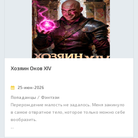
Хозяин Оков XIV
25-июн-2026
Попаданцы / Фэнтэзи
Перерождение малость не задалось. Меня закинуло
в самое отвратное тело, которое только можно себе
вообразить.
...