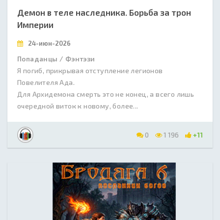
Демон в теле наследника. Борьба за трон
Империи
24-июн-2026
Попаданцы / Фэнтэзи
Я погиб, прикрывая отступление легионов
Повелителя Ада.
Для Архидемона смерть это не конец, а всего лишь
очередной виток к новому, более...
0
1 196
+11