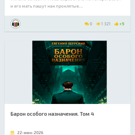
и его мать пашут как проклятые....
0
1 321
+9
Барон особого назначения. Том 4
22-июн-2026