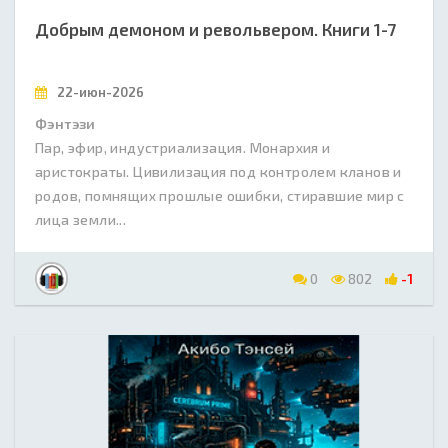
Добрым демоном и револьвером. Книги 1-7
22-июн-2026
Фэнтэзи
Пар, эфир, индустриализация. Монархия и
аристократы. Цивилизация под контролем кланов и
родов, помнящих прошлые ошибки, стиравшие мир с
лица земли...
0
802
-1