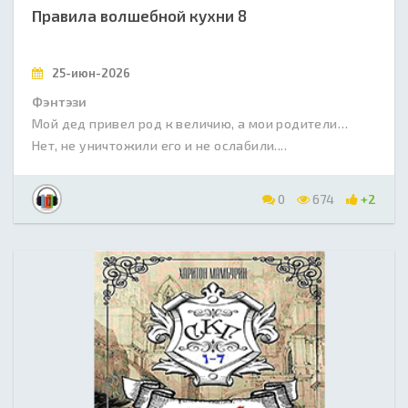
Правила волшебной кухни 8
25-июн-2026
Фэнтэзи
Мой дед привел род к величию, а мои родители…
Нет, не уничтожили его и не ослабили....
0
674
+2