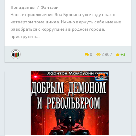
Попаданцы / Фэнтэзи
Новые приключения Яна Бронина уже ждут нас в
четвёртом томе цикла. Нужно вернуть себе имение,
разобраться с коррупцией в родном городе,
приструнить...
0
2 907
+3