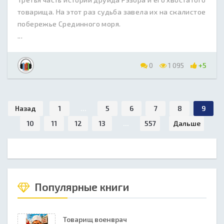
товарища. На этот раз судьба завела их на скалистое
побережье Срединного моря.
...
0
1 095
+5
Назад
1
...
5
6
7
8
9
10
11
12
13
...
557
Дальше
Популярные книги
Товарищ военврач