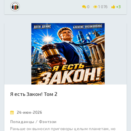
0
1 076
+3
Я есть Закон! Том 2
24-июн-2026
Попаданцы / Фэнтэзи
Раньше он выносил приговоры целым планетам, но