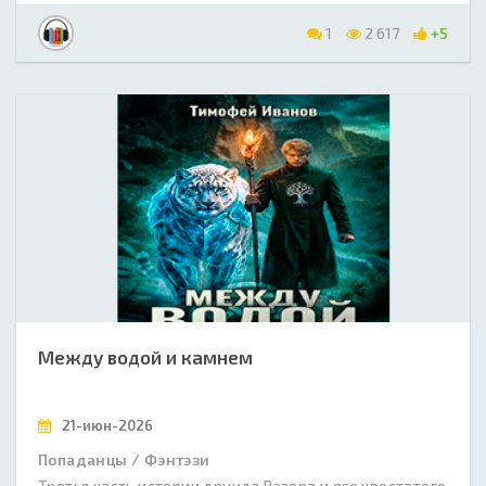
1
2 617
+5
Между водой и камнем
21-июн-2026
Попаданцы / Фэнтэзи
Третья часть истории друида Рэзора и его хвостатого