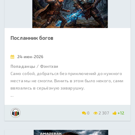
Посланник богов
24-июн-2026
Попаданцы / Фэнтэзи
Само собой, добраться без приключений до нужного
места мы не смогли. Винить в этом было некого, сами
ввязались в серьёзную заварушку.
...
0
2 307
+12