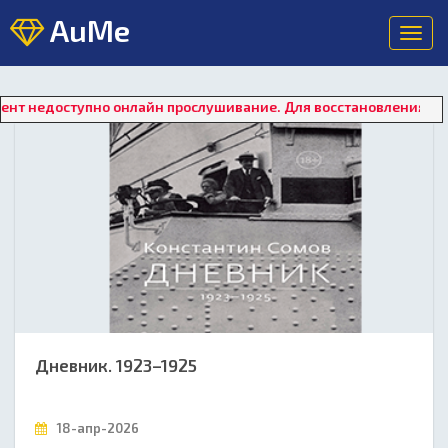
AuMe
Toggl
navig
но онлайн прослушивание. Для восстановления работы плеера 
Дневник. 1923–1925
18-апр-2026