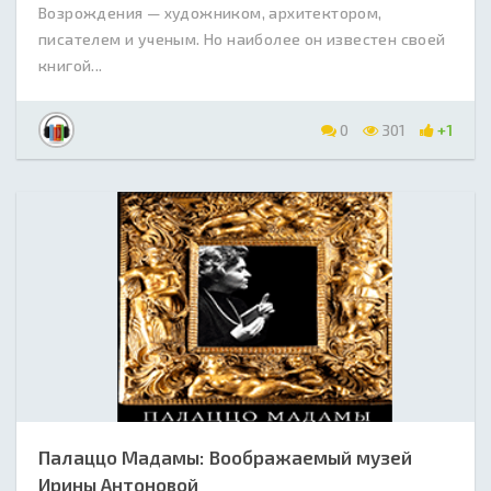
Возрождения — художником, архитектором,
писателем и ученым. Но наиболее он известен своей
книгой...
0
301
+1
Палаццо Мадамы: Воображаемый музей
Ирины Антоновой