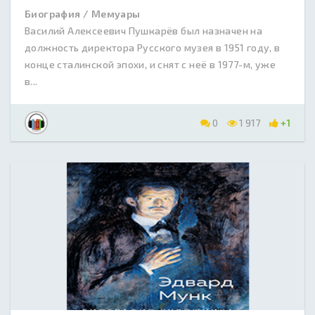
Биография / Мемуары
Василий Алексеевич Пушкарёв был назначен на
должность директора Русского музея в 1951 году, в
конце сталинской эпохи, и снят с неё в 1977-м, уже
в...
0
1 917
+1