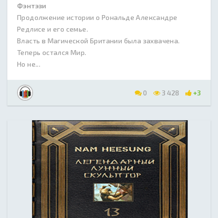
Фэнтэзи
Продолжение истории о Рональде Александре
Редлисе и его семье.
Власть в Магической Британии была захвачена.
Теперь остался Мир.
Но не...
0
3 428
+3