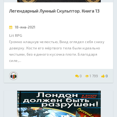
Легендарный Лунный Скульптор. Книга 13
18-янв-2021
Lit RPG
Громко клацнув челюстью, Виид оглядел себя снизу
доверху. Кости его мёртвого тела были идеально
чистыми, без единого кусочка плоти. Благодаря
силе,...
0
1 799
0