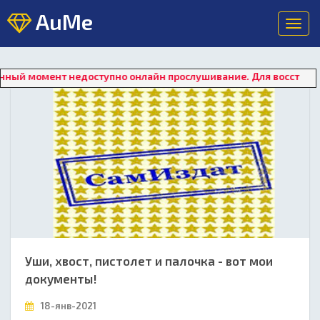
AuMe
Toggl
navig
т недоступно онлайн прослушивание. Для восстановления рабо
Уши, хвост, пистолет и палочка - вот мои
документы!
18-янв-2021