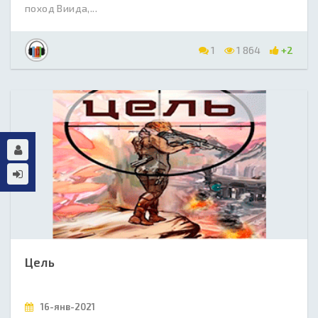
поход Виида,...
1
1 864
+2
Цель
16-янв-2021