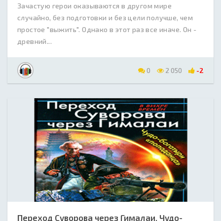
Зачастую герои оказываются в другом мире
случайно, без подготовки и без цели получше, чем
простое "выжить". Однако в этот раз все иначе. Он -
древний...
0
2 050
-2
Переход Суворова через Гималаи. Чудо-