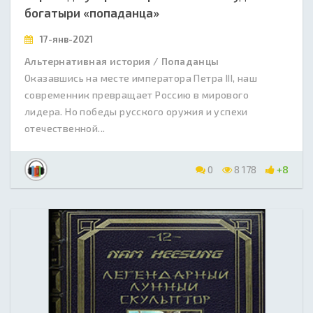
богатыри «попаданца»
17-янв-2021
Альтернативная история / Попаданцы
Оказавшись на месте императора Петра III, наш
современник превращает Россию в мирового
лидера. Но победы русского оружия и успехи
отечественной...
0
8 178
+8