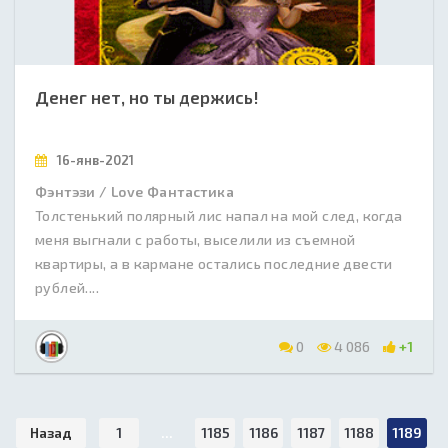
Денег нет, но ты держись!
16-янв-2021
Фэнтэзи / Love Фантастика
Толстенький полярный лис напал на мой след, когда
меня выгнали с работы, выселили из съемной
квартиры, а в кармане остались последние двести
рублей....
0
4 086
+1
Назад
1
...
1185
1186
1187
1188
1189