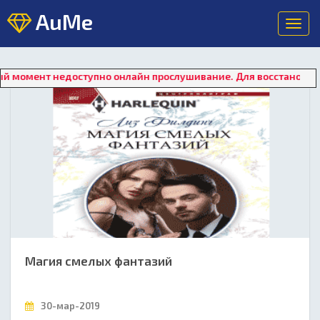
AuMe
Toggl
navig
едоступно онлайн прослушивание. Для восстановления работы 
Магия смелых фантазий
30-мар-2019