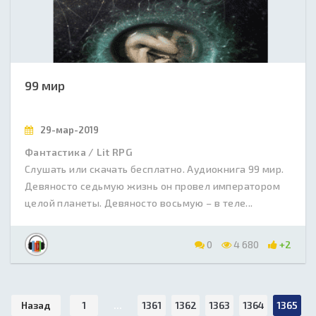
99 мир
29-мар-2019
Фантастика / Lit RPG
Слушать или скачать бесплатно. Аудиокнига 99 мир.
Девяносто седьмую жизнь он провел императором
целой планеты. Девяносто восьмую – в теле...
0
4 680
+2
Назад
1
...
1361
1362
1363
1364
1365