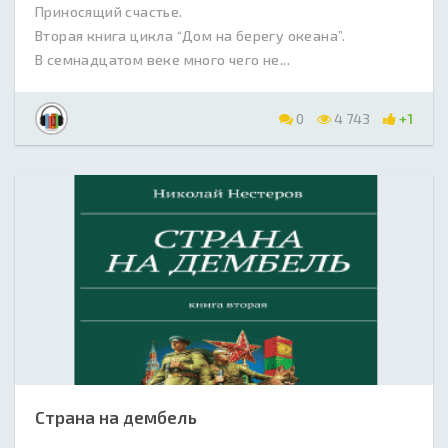
Приносящий счастье.
Вторая книга цикла “Дом на берегу океана”.
В семнадцатом веке много чего не...
0
4 743
+1
Страна на дембель