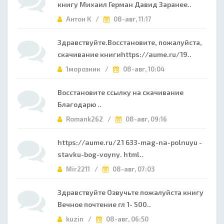
книгу Михаил Герман Давид Заранее..
Антон К /
08-авг, 11:17
Здравствуйте.Восстановите, пожалуйста,
скачивание книгиhttps://aume.ru/19..
1морозник /
08-авг, 10:04
Восстановите ссылку на скачивание
Благодарю ..
Romank262 /
08-авг, 09:16
https://aume.ru/21 633-mag-na-polnuyu -
stavku-bog-voyny. html..
Mir2211 /
08-авг, 07:03
Здравствуйте Озвучьте пожалуйста книгу
Вечное почтение гл 1- 500..
kuzin /
08-авг, 06:50