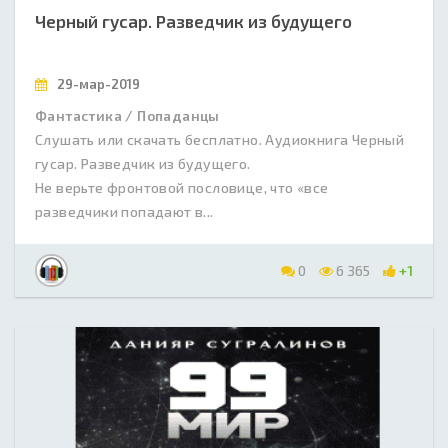
Черный гусар. Разведчик из будущего
29-мар-2019
Фантастика / Попаданцы
Слушать или скачать бесплатно. Аудиокнига Черный
гусар. Разведчик из будущего.
Не верьте фронтовой пословице, что «все
разведчики попадают в...
0
6 365
+1