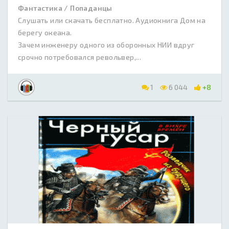
Фантастика / Попаданцы
Слушать или скачать бесплатно. Аудиокнига Дом на
берегу океана.
Зачем инженеру одного из оборонных НИИ вдруг
срочно потребовался револьвер,...
1
6 044
+8