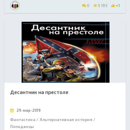
0
5 183
+1
Десантник на престоле
29-мар-2019
Фантастика / Альтернативная история /
Попаданцы