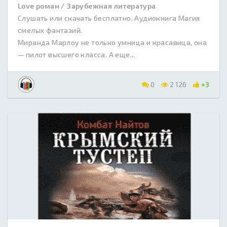
Love роман / Зарубежная литература
Слушать или скачать бесплатно. Аудиокнига Магия
смелых фантазий.
Миранда Марлоу не только умница и красавица, она
— пилот высшего класса. А еще...
0
2 126
+3