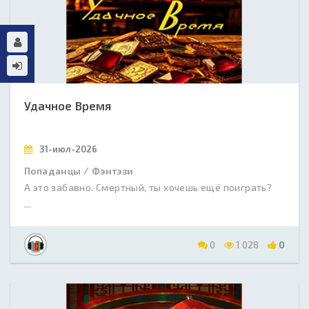
Удачное Время
31-июл-2026
Попаданцы / Фэнтэзи
А это забавно. Смертный, ты хочешь ещё поиграть?
...
0
1 028
0