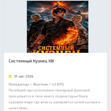
Системный Кузнец XIII
01-авг-2026
Попаданцы / Фэнтэзи / Lit RPG
Погибший при исполнении пожарный Дмитрий
просыпается в теле юного подмастерья Кая в
суровом мире где власть измеряется силой кулака и
качеством...