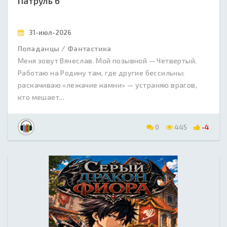
Патруль 6
31-июл-2026
Попаданцы / Фантастика
Меня зовут Вячеслав. Мой позывной — Четвертый.
Работаю на Родину там, где другие бессильны:
раскачиваю «лежачие камни» — устраняю врагов,
кто мешает...
0
445
-4