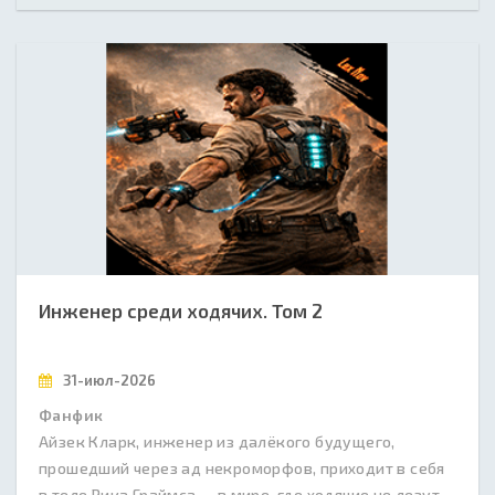
Инженер среди ходячих. Том 2
31-июл-2026
Фанфик
Айзек Кларк, инженер из далёкого будущего,
прошедший через ад некроморфов, приходит в себя
в теле Рика Граймса — в мире, где ходячие не лезут