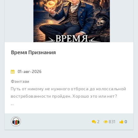
Время Признания
01-авг-2026
Фэнтэзи
Путь от никому не нужного отброса до колоссальной
востребованности пройден. Хорошо это или нет?
...
2
831
0