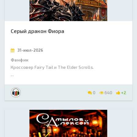
Серый дракон Фиора
31-июл-2026
Фанфик
Кроссовер Fairy Tail и The Elder Scrolls.
...
0
640
+2