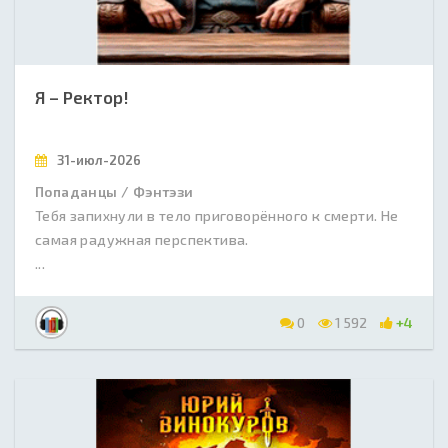
Я – Ректор!
31-июл-2026
Попаданцы / Фэнтэзи
Тебя запихнули в тело приговорённого к смерти. Не
самая радужная перспектива.
...
0
1 592
+4