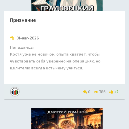
Признание
01-авг-2026
Попаданцы
Костя уже не новичок, опыта хватает, чтобы
чувствовать себя уверенно на операциях, но
целителю всегда есть чему учиться.
...
0
786
+2