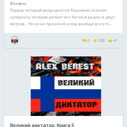
Фанфик
Парень который возродился в бисенена получил
суперсилу которая делает его богом в радиусе двух
метров... Но он не просил её и ему вообще все это...
0
728
+7
Великий диктатор. Книга 5