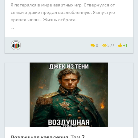
Я потерялся в мире азартных игр. Отвернулся от
семьи и даже предал возлюбленную. Я впустую
провел жизнь. Жизнь отброса.
...
0
577
+1
Воздушная кавалерия. Том 2