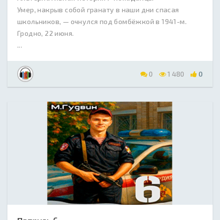
Умер, накрыв собой гранату в наши дни спасая
школьников, — очнулся под бомбёжкой в 1941-м.
Гродно, 22 июня.
...
0
1 480
0