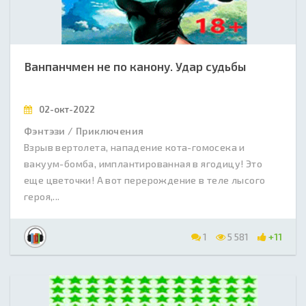
Ванпанчмен не по канону. Удар судьбы
02-окт-2022
Фэнтэзи / Приключения
Взрыв вертолета, нападение кота-гомосека и
вакуум-бомба, имплантированная в ягодицу! Это
еще цветочки! А вот перерождение в теле лысого
героя,...
1
5 581
+11