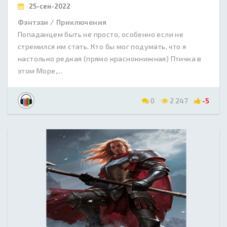
25-сен-2022
Фэнтэзи / Приключения
Попаданцем быть не просто, особенно если не
стремился им стать. Кто бы мог подумать, что я
настолько редкая (прямо краснокнижная) Птичка в
этом Море,...
0
2 247
-5