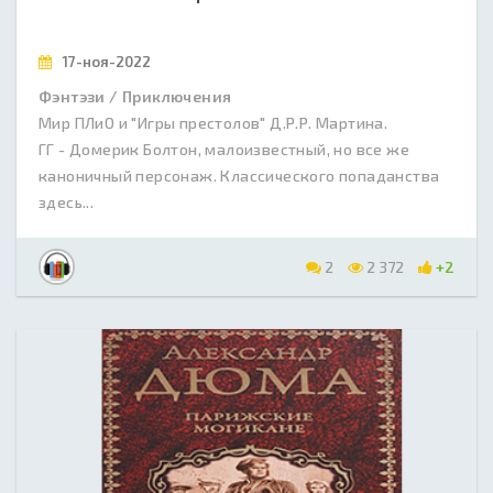
17-ноя-2022
Фэнтэзи / Приключения
Мир ПЛиО и "Игры престолов" Д.Р.Р. Мартина.
ГГ - Домерик Болтон, малоизвестный, но все же
каноничный персонаж. Классического попаданства
здесь...
2
2 372
+2