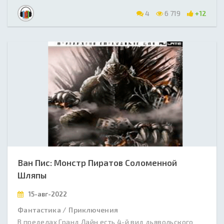
4
6 719
+12
Ван Пис: Монстр Пиратов Соломенной
Шляпы
15-авг-2022
Фантастика / Приключения
В пределах Гранд Лайн есть 4-й вид дьявольского