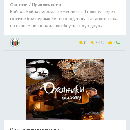
Фэнтэзи / Приключения
Война... Война никогда не меняется. Я прошёл через
горячие бои первых лет и холод полуголодного тыла,
но совсем не ожидал погибнуть от рук двух...
0
3 617
+74
Охотники по вызову