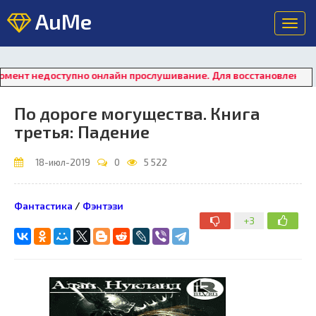
AuMe
Toggl
navig
оступно онлайн прослушивание. Для восстановления работы пл
По дороге могущества. Книга
третья: Падение
18-июл-2019
0
5 522
Фантастика
/
Фэнтэзи
+3