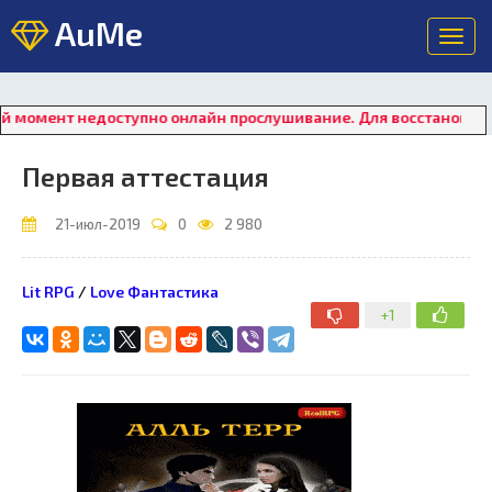
AuMe
Toggl
navig
 недоступно онлайн прослушивание. Для восстановления работ
Первая аттестация
21-июл-2019
0
2 980
Lit RPG
/
Love Фантастика
+1