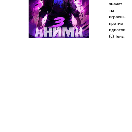
значит
ты
играешь
против
идиотов
(с) Тень.