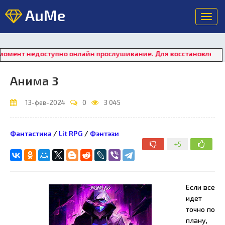
AuMe
Toggl
navig
едоступно онлайн прослушивание. Для восстановления работы п
Анима 3
13-фев-2024
0
3 045
Фантастика
/
Lit RPG
/
Фэнтэзи
+5
Если все
идет
точно по
плану,