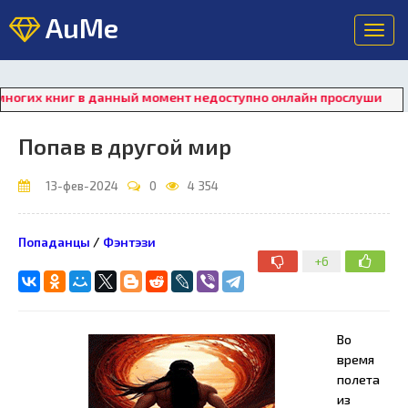
AuMe
Toggl
navig
иг в данный момент недоступно онлайн прослушивание. Для во
Попав в другой мир
13-фев-2024
0
4 354
Попаданцы
/
Фэнтэзи
+6
Во
время
полета
из