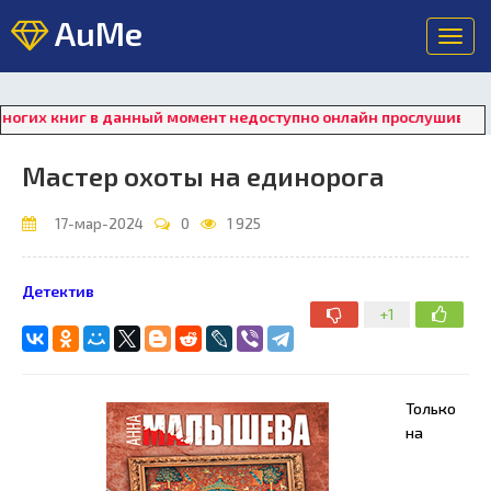
AuMe
Toggl
navig
иг в данный момент недоступно онлайн прослушивание. Для вос
Мастер охоты на единорога
17-мар-2024
0
1 925
Детектив
+1
Только
на