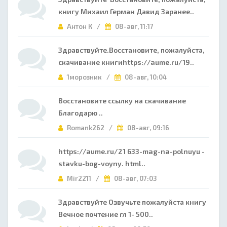
книгу Михаил Герман Давид Заранее..
Антон К /
08-авг, 11:17
Здравствуйте.Восстановите, пожалуйста,
скачивание книгиhttps://aume.ru/19..
1морозник /
08-авг, 10:04
Восстановите ссылку на скачивание
Благодарю ..
Romank262 /
08-авг, 09:16
https://aume.ru/21 633-mag-na-polnuyu -
stavku-bog-voyny. html..
Mir2211 /
08-авг, 07:03
Здравствуйте Озвучьте пожалуйста книгу
Вечное почтение гл 1- 500..