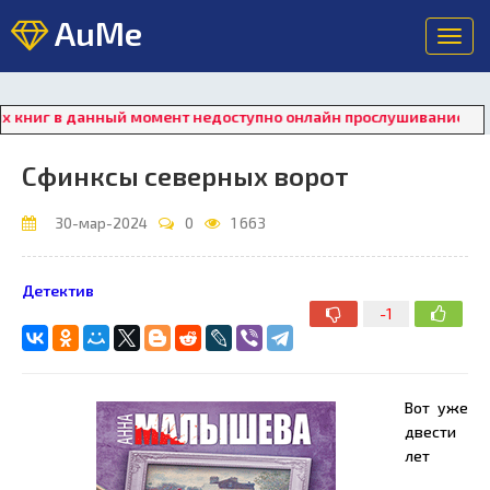
AuMe
Toggl
navig
г в данный момент недоступно онлайн прослушивание. Для вос
Сфинксы северных ворот
30-мар-2024
0
1 663
Детектив
-1
Вот уже
двести
лет