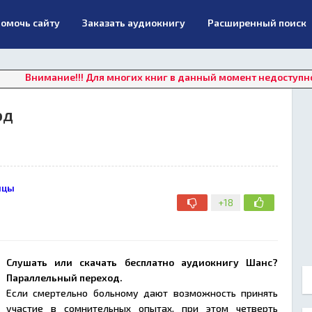
омочь сайту
Заказать аудиокнигу
Расширенный поиск
ние!!! Для многих книг в данный момент недоступно онлайн п
од
нцы
+18
Слушать или скачать бесплатно аудиокнигу Шанс?
Параллельный переход.
Если смертельно больному дают возможность принять
участие в сомнительных опытах, при этом четверть