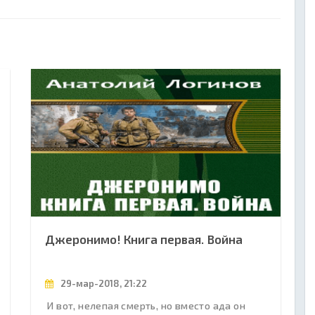
Джеронимо! Книга первая. Война
29-мар-2018, 21:22
И вот, нелепая смерть, но вместо ада он