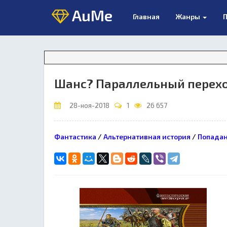
AuMe
Главная
Жанры
П
Внима
Шанс? Параллельный перех
28-ноя-2018
1
26 657
Фантастика
/
Альтернативная история
/
Попада