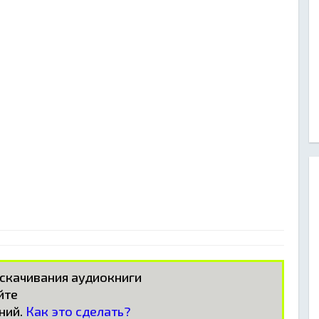
 скачивания аудиокниги
айте
ний.
Как это сделать?