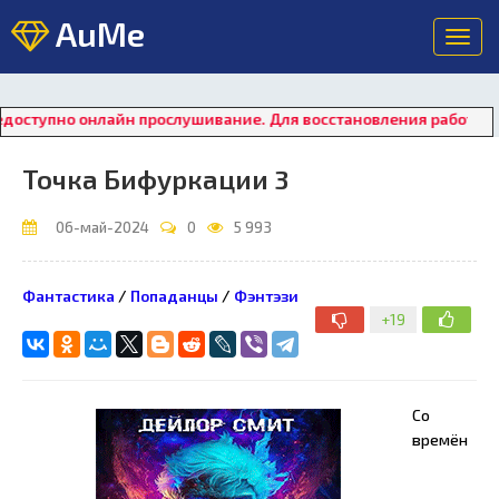
AuMe
Toggl
navig
 онлайн прослушивание. Для восстановления работы плеера наж
Точка Бифуркации 3
06-май-2024
0
5 993
Фантастика
/
Попаданцы
/
Фэнтэзи
+19
Со
времён