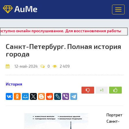
AuMe
Toggl
navig
нлайн прослушивание. Для восстановления работы плеера нажм
Санкт-Петербург. Полная история
города
12-май-2024
0
2 409
История
+1
Портрет
Санкт-