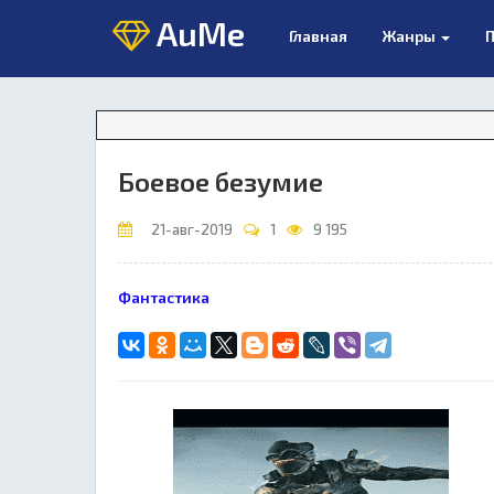
AuMe
Главная
Жанры
П
Боевое безумие
21-авг-2019
1
9 195
Фантастика