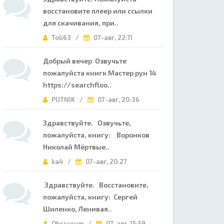
восстановите плеер или ссылки
для скачивания, при..
Toli63 /
07-авг, 22:11
Добрый вечер Озвучьте
пожалуйста книгк Мастер рун 14
https://searchfloo..
PUTNIK /
07-авг, 20:36
Здравствуйте. Озвучьте,
пожалуйста, книгу: Воронков
Николай Мёртвые..
ka4 /
07-авг, 20:27
Здравствуйте. Восстановите,
пожалуйста, книгу: Сергей
Шиленко, Ленивая..
Obscurum /
07-авг, 15:59