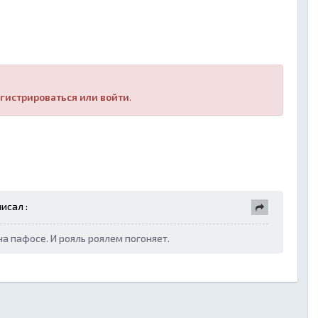
гистрироваться или войти
.
исал :
а пафосе. И рояль роялем погоняет.