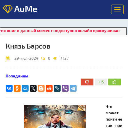
AuMe
Toggl
navig
в данный момент недоступно онлайн прослушивание. Для восст
Князь Барсов
29-июл-2024
0
7 127
Попаданцы
+15
Что
может
пойти не
так при