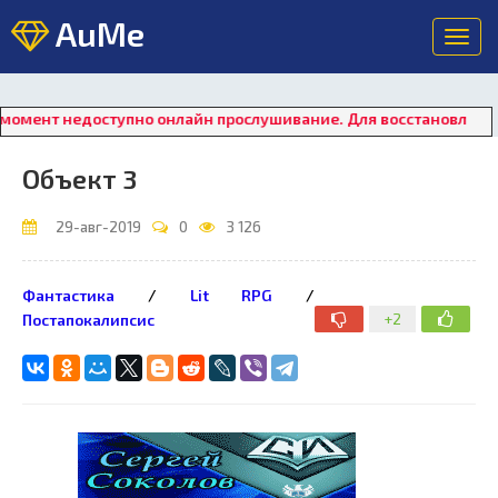
AuMe
Toggl
navig
едоступно онлайн прослушивание. Для восстановления работы п
Объект 3
29-авг-2019
0
3 126
Фантастика
/
Lit RPG
/
+2
Постапокалипсис