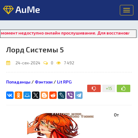
AuMe
Toggl
navig
едоступно онлайн прослушивание. Для восстановления работы 
Лорд Системы 5
24-сен-2024
0
7 492
Попаданцы
/
Фэнтэзи
/
Lit RPG
+15
От