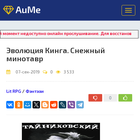
AuMe
Toggl
navig
недоступно онлайн прослушивание. Для восстановления работы
Эволюция Кинга. Снежный
минотавр
07-сен-2019
0
3 533
Lit RPG
/
Фэнтэзи
0