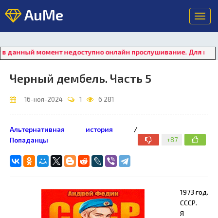
AuMe
Toggl
navig
нный момент недоступно онлайн прослушивание. Для восстанов
Черный дембель. Часть 5
16-ноя-2024
1
6 281
Альтернативная история
/
+87
Попаданцы
1973 год.
СССР.
Я