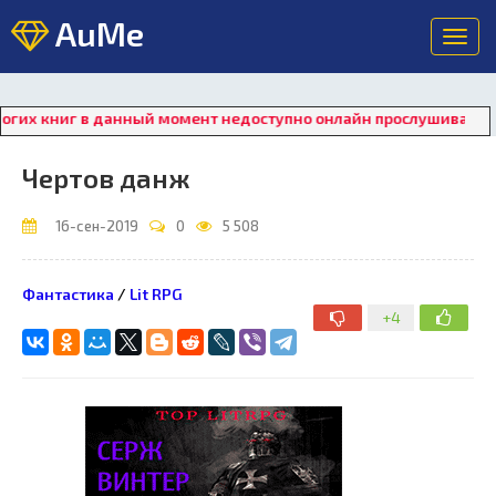
AuMe
Toggl
navig
 книг в данный момент недоступно онлайн прослушивание. Для
Чертов данж
16-сен-2019
0
5 508
Фантастика
/
Lit RPG
+4