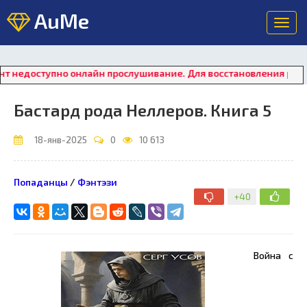
AuMe
Toggl
navig
тупно онлайн прослушивание. Для восстановления работы плее
Бастард рода Неллеров. Книга 5
18-янв-2025
0
10 613
Попаданцы
/
Фэнтэзи
+40
Война с