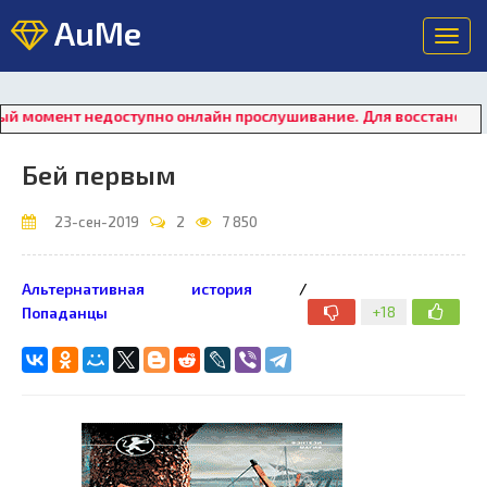
AuMe
Toggl
navig
т недоступно онлайн прослушивание. Для восстановления рабо
Бей первым
23-сен-2019
2
7 850
Альтернативная история
/
+18
Попаданцы