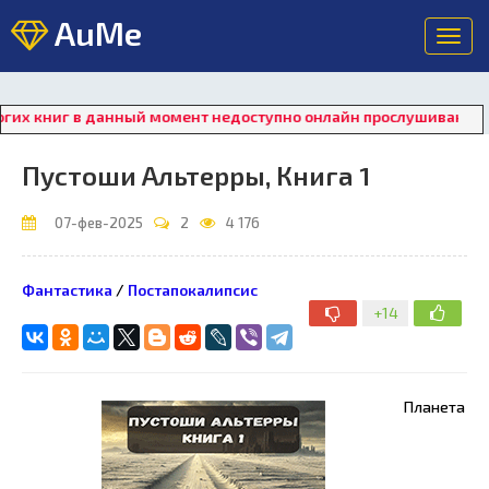
AuMe
Toggl
navig
 в данный момент недоступно онлайн прослушивание. Для восст
Пустоши Альтерры, Книга 1
07-фев-2025
2
4 176
Фантастика
/
Постапокалипсис
+14
Планета