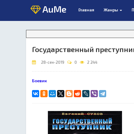
AuMe
Главная
Жанры
П
Государственный преступни
28-сен-2019
0
2 244
Боевик