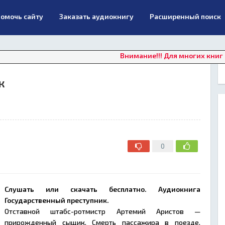
омочь сайту
Заказать аудиокнигу
Расширенный поиск
Внимание!!! Для многих книг в данны
к
0
Слушать или скачать бесплатно. Аудиокнига
Государственный преступник.
Отставной штабс-ротмистр Артемий Аристов —
прирожденный сыщик. Смерть пассажира в поезде,