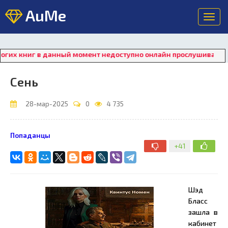
AuMe
Toggl
navig
 книг в данный момент недоступно онлайн прослушивание. Для
Сень
28-мар-2025
0
4 735
Попаданцы
+41
Шэд
Бласс
зашла в
кабинет