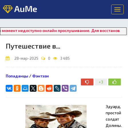
AuMe
Toggl
navig
едоступно онлайн прослушивание. Для восстановления работы 
Путешествие в...
28-мар-2025
0
3 485
Попаданцы
/
Фэнтэзи
+3
Эдуард,
простой
солдат
Долины.