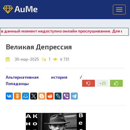
AuMe
Toggl
navig
анный момент недоступно онлайн прослушивание. Для восстано
Великая Депрессия
30-мар-2025
1
4 731
Альтернативная история
/
+25
Попаданцы