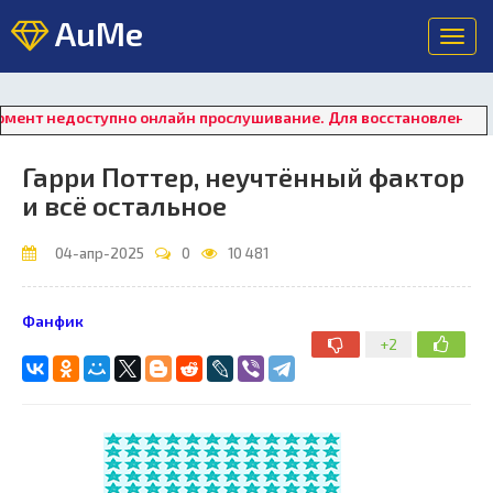
AuMe
Toggl
navig
оступно онлайн прослушивание. Для восстановления работы пле
Гарри Поттер, неучтённый фактор
и всё остальное
04-апр-2025
0
10 481
Фанфик
+2