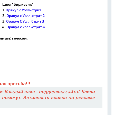
Цикл "
Биржевик
"
1.
Оракул с Уолл-стрит
2.
Оракул с Уолл-стрит 2
3.
Оракул С Уолл Стрит 3
4.
Оракул с Уолл-стрит 4
нным) голосом.
ая просьба!!!
. Каждый клик - поддержка сайта." Клики
ь помогут. Активность кликов по рекламе