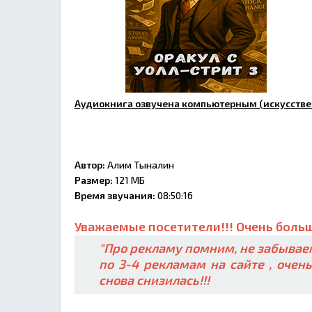
Аудиокнига озвучена компьютерным (искусстве
Автор:
Алим Тыналин
Размер:
121 МБ
Время звучания:
08:50:16
Уважаемые посетители!!! Очень больш
"Про рекламу помним, не забываем
по 3-4 рекламам на сайте , очен
снова снизилась!!!