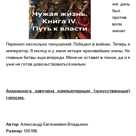
же день
был
против
воли
женат.
Пережил несколько покушений. Победил в войнах. Теперь я
император. Я молод и у меня четыре красивейших жены. Но
главные битвы еще впереди. Меня не оставят в покое, да и я
уже не готов довольствоваться малым.
Аудиокнига озвучена компьютерным (искусственным)
голосом.
Автор:
Александр Евгениевич Владыкин
Размер:
100 МБ