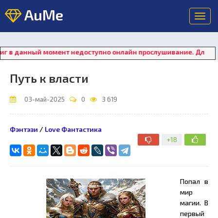
AuMe
Toggl
navig
данный момент недоступно онлайн прослушивание. Для восстан
Путь к власти
03-май-2025
0
3 619
Фэнтэзи
/
Love Фантастика
+18
Попал в
мир
магии. В
первый