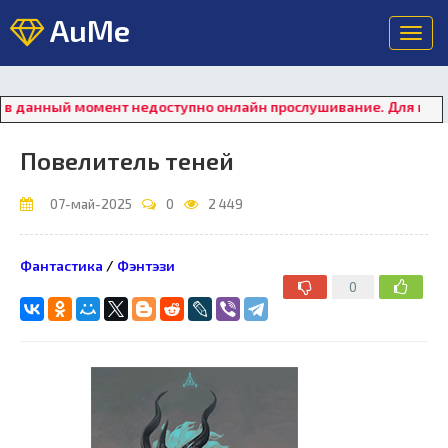
AuMe
Toggl
navig
нный момент недоступно онлайн прослушивание. Для восстановл
Повелитель теней
07-май-2025
0
2 449
Фантастика
/
Фэнтэзи
0