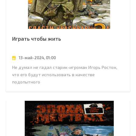
Играть чтобы жить
13-май-2024, 01:00
Не думал не гадал старик-игроман Игорь Росток,
что его будут использовать в качестве
подопытного