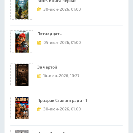
МИР. Книга первая
30-июн-2026, 01:00
Пятнадцать
04-июл-2026, 01:00
За чертой
14-июн-2026, 10:27
Призрак Сталинграда - 1
30-июн-2026, 01:00