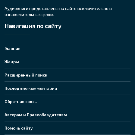
Аудиокниги представлены на сайте исключительно в
ознакомительных целях.
Навигация по сайту
Главная
Жанры
Расширенный поиск
Последние комментарии
Обратная связь
Авторам и Правообладателям
Помочь сайту