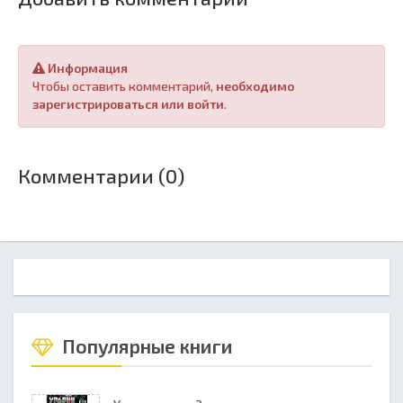
Информация
Чтобы оставить комментарий,
необходимо
зарегистрироваться или войти
.
Комментарии (0)
Популярные книги