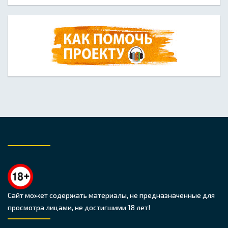
Сайт может содержать материалы, не предназначенные для
просмотра лицами, не достигшими 18 лет!