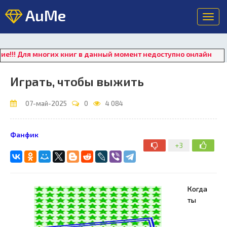
AuMe
Toggl
navig
Для многих книг в данный момент недоступно онлайн прослуши
Играть, чтобы выжить
07-май-2025
0
4 084
Фанфик
+3
Когда
ты