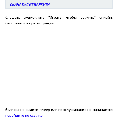
СКАЧАТЬ С ВЕБАРХИВА
Слушать аудиокнигу "Играть, чтобы выжить" онлайн,
бесплатно без регистрации.
Если вы не видите плеер или прослушивание не начинается
перейдите по ссылке.