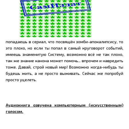
попадаешь в сериал, что посвящён зомби-апокалипсису, то
это плохо, но если ты попал в самый круговорот событий,
имеешь знаменитую Систему, возможно всё не так плохо,
так же знание канона может помочь... впрочем и навредить
тоже. Давай, строй новый мир! Возможно когда-нибудь ты
будешь жить, а не просто выживать. Сейчас же попробуй
просто уцелеть.
Аудиокнига озвучена компьютерным (искусственным)
голосом.