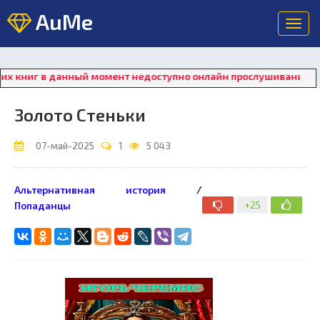
AuMe
Toggl
navig
иг в данный момент недоступно онлайн прослушивание. Для во
Золото Стеньки
07-май-2025
1
5 043
Альтернативная история
/
+25
Попаданцы